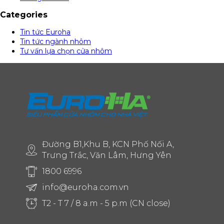
Categories
Tin tức Euroha
Tin tức ngành nhôm
Tư vấn lựa chọn cửa nhôm
Đường B1,Khu B, KCN Phố Nối A,
Trưng Trắc, Văn Lâm, Hưng Yên
1800 6996
info@euroha.com.vn
T2 - T 7 / 8 a.m - 5 p.m (CN close)