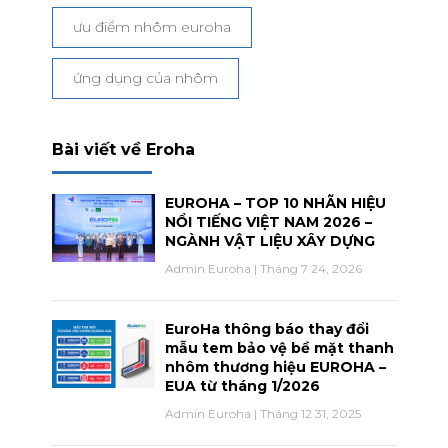
ưu điểm nhôm euroha
ứng dụng của nhôm
Bài viết về Eroha
EUROHA – TOP 10 NHÃN HIỆU
NỔI TIẾNG VIỆT NAM 2026 –
NGÀNH VẬT LIỆU XÂY DỰNG
Admin Euroha
Tháng 7 24, 2026
EuroHa thông báo thay đổi
mẫu tem bảo vệ bề mặt thanh
nhôm thương hiệu EUROHA –
EUA từ tháng 1/2026
Admin Euroha
Tháng 12 31, 2025