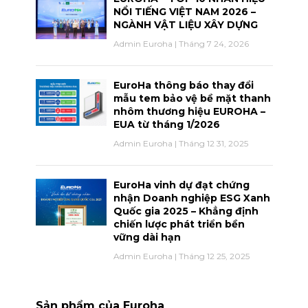
NỔI TIẾNG VIỆT NAM 2026 –
NGÀNH VẬT LIỆU XÂY DỰNG
Admin Euroha
Tháng 7 24, 2026
EuroHa thông báo thay đổi
mẫu tem bảo vệ bề mặt thanh
nhôm thương hiệu EUROHA –
EUA từ tháng 1/2026
Admin Euroha
Tháng 12 31, 2025
EuroHa vinh dự đạt chứng
nhận Doanh nghiệp ESG Xanh
Quốc gia 2025 – Khẳng định
chiến lược phát triển bền
vững dài hạn
Admin Euroha
Tháng 12 25, 2025
Sản phẩm của Euroha