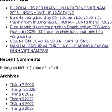
EUROHA – TOP 10 NHÃN HIỆU NỔI TIẾNG VIỆT NAM
2026 – NGÀNH VẬT LIỆU XÂY DỰNG
EuroHa thông báo thay đổi mẫu tem bảo vệ bề mặt
thanh nhôm thương hiệu EUROHA – EUA từ tháng 1/2026
EuroHa vinh dự đạt chứng nhận Doanh nghiệp ESG Xanh
Quốc gia 2025 – Khẳng định chiến lược phát triển bền
vững dài hạn
CỬA NHÔM EUROHA CÓ AN TOÀN KHÔNG
NAM HẢI GROUP VÀ EUROHA CHÚC MỪNG NGÀY GIA
ĐÌNH VIỆT NAM 28/6
Recent Comments
Không có bình luận nào để hiển thị.
Archives
Tháng 7 2026
Tháng 12 2025
Tháng 6 2022
Tháng 5 2022
Tháng 4 2022
Tháng 3 2022