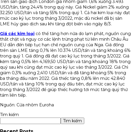
Trên sàn giao dịch London giá nhôm giảm 1,6% xuống 3.493
USD/tấn, tăng 24,4% trong quý này. Giá Nickel giảm 2% xuống
32.250 USD/tấn và tăng 55% trong quý 1. Cả hai kim loại này đạt
mức cao kỷ lục trong tháng 3/2022, mặc dù nickel đã bị sàn
LME hủy giao dịch sau khi tăng đột biến vào ngày 8/3.
Giá các kim loại
có thể tăng hơn nữa do lạm phát, nguồn cung
thắt chặt và nguy cơ các lệnh trừng phạt từ liên minh Châu Âu
EU dẫn đến tiếp tục hạn chế nguồn cung của Nga. Giá đồng
trên sàn LME tăng 0,1% lên 10.374 USD/tấn và tăng khoảng 6%
trong quý 1. Giá đồng đã đạt cao kỷ lục trong tháng 3/2022. Giá
kẽm tăng 0,5% lên 4,169,50 USD/tấn và tăng khoảng 18% trong
quý sau khi cũng đạt mức cao kỷ lục vào tháng 3/2022. Giá Chì
giảm 0,3% xuống 2,410 USD/tấn và đã tăng khoảng 5% trong
ba tháng đầu năm 2022. Giá thiếc tăng 0,8% lên mức 42.840
USD/tấn và tăng 10% trong quý đầu tiên, đạt mức cao kỷ lục
trong tháng 3/2022 để giúp thiếc hướng tới mức tăng quý thứ
tám liên tiếp.
Nguồn: Cửa nhôm Euroha
Tìm kiếm
Tìm kiếm
Recent Posts