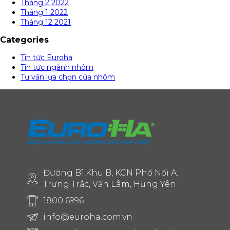
Tháng 2 2022
Tháng 1 2022
Tháng 12 2021
Categories
Tin tức Euroha
Tin tức ngành nhôm
Tư vấn lựa chọn cửa nhôm
Đường B1,Khu B, KCN Phố Nối A,
Trưng Trắc, Văn Lâm, Hưng Yên
1800 6996
info@euroha.com.vn