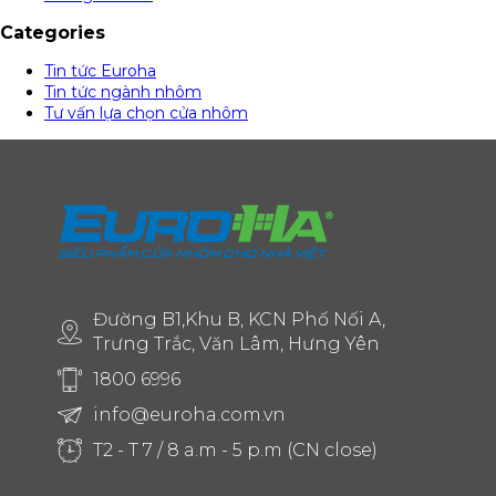
Categories
Tin tức Euroha
Tin tức ngành nhôm
Tư vấn lựa chọn cửa nhôm
Đường B1,Khu B, KCN Phố Nối A,
Trưng Trắc, Văn Lâm, Hưng Yên
1800 6996
info@euroha.com.vn
T2 - T 7 / 8 a.m - 5 p.m (CN close)