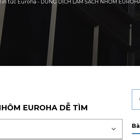
Tin tức Euroha
-
DUNG DỊCH LÀM SẠCH NHÔM EUROHA
NHÔM EUROHA DỄ TÌM
Bà