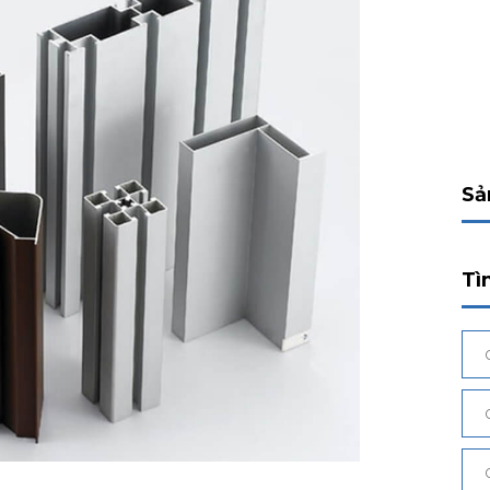
Sả
Tì