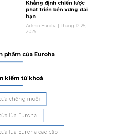
Khẳng định chiến lược
phát triển bền vững dài
hạn
Admin Euroha
Tháng 12 25,
2025
n phẩm của Euroha
m kiếm từ khoá
cửa chống muỗi
cửa lùa Euroha
cửa lùa Euroha cao cấp