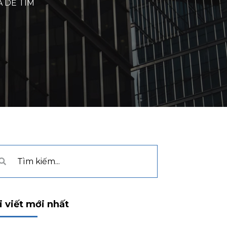
 DỄ TÌM
i viết mới nhất