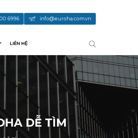
00 6996
info@euroha.com.vn
LIÊN HỆ
OHA DỄ TÌM