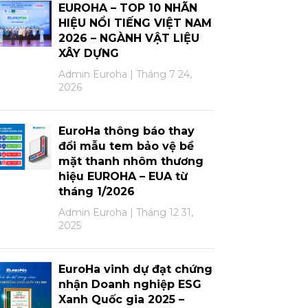
EUROHA – TOP 10 NHÃN
HIỆU NỔI TIẾNG VIỆT NAM
2026 – NGÀNH VẬT LIỆU
XÂY DỰNG
Admin Euroha
Tháng 7 24,
2026
EuroHa thông báo thay
đổi mẫu tem bảo vệ bề
mặt thanh nhôm thương
hiệu EUROHA – EUA từ
tháng 1/2026
Admin Euroha
Tháng 12 31,
2025
EuroHa vinh dự đạt chứng
nhận Doanh nghiệp ESG
Xanh Quốc gia 2025 –