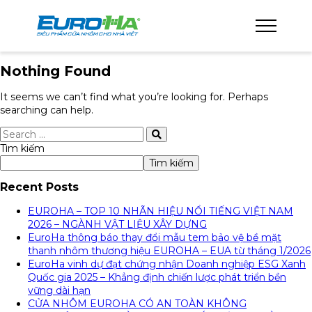
Nothing Found
It seems we can’t find what you’re looking for. Perhaps
searching can help.
Tìm kiếm
Tìm kiếm
Recent Posts
EUROHA – TOP 10 NHÃN HIỆU NỔI TIẾNG VIỆT NAM
2026 – NGÀNH VẬT LIỆU XÂY DỰNG
EuroHa thông báo thay đổi mẫu tem bảo vệ bề mặt
thanh nhôm thương hiệu EUROHA – EUA từ tháng 1/2026
EuroHa vinh dự đạt chứng nhận Doanh nghiệp ESG Xanh
Quốc gia 2025 – Khẳng định chiến lược phát triển bền
vững dài hạn
CỬA NHÔM EUROHA CÓ AN TOÀN KHÔNG