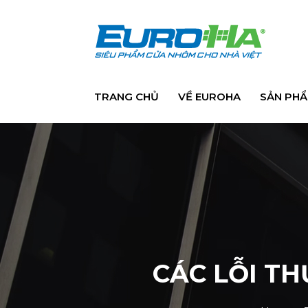
TRANG CHỦ
VỀ EUROHA
SẢN PH
CÁC LỖI T