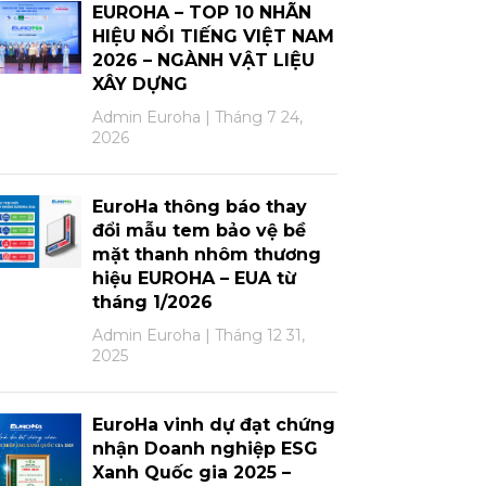
EUROHA – TOP 10 NHÃN
HIỆU NỔI TIẾNG VIỆT NAM
2026 – NGÀNH VẬT LIỆU
XÂY DỰNG
Admin Euroha
Tháng 7 24,
2026
EuroHa thông báo thay
đổi mẫu tem bảo vệ bề
mặt thanh nhôm thương
hiệu EUROHA – EUA từ
tháng 1/2026
Admin Euroha
Tháng 12 31,
2025
EuroHa vinh dự đạt chứng
nhận Doanh nghiệp ESG
Xanh Quốc gia 2025 –