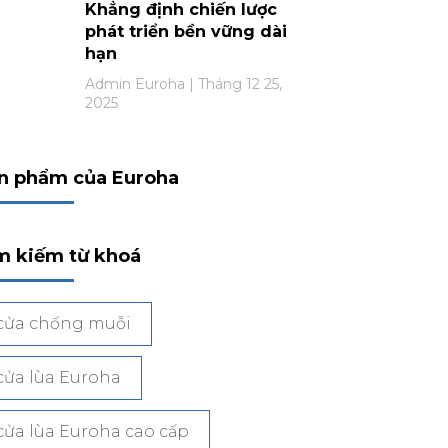
Khẳng định chiến lược
phát triển bền vững dài
hạn
Admin Euroha
Tháng 12 25,
2025
n phẩm của Euroha
m kiếm từ khoá
cửa chống muỗi
cửa lùa Euroha
cửa lùa Euroha cao cấp