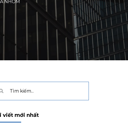
ỬA NHÔM
i viết mới nhất