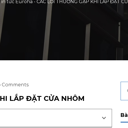
Tin tức Euroha
-
CÁC LỖI THƯỜNG GẶP KHI LẮP ĐẶT C
o Comments
KHI LẮP ĐẶT CỬA NHÔM
Bà