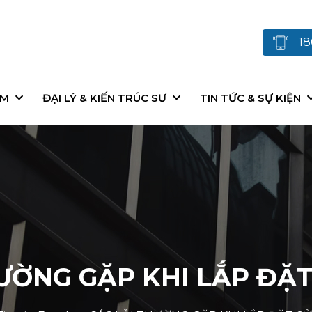
18
ẨM
ĐẠI LÝ & KIẾN TRÚC SƯ
TIN TỨC & SỰ KIỆN
HƯỜNG GẶP KHI LẮP ĐẶ