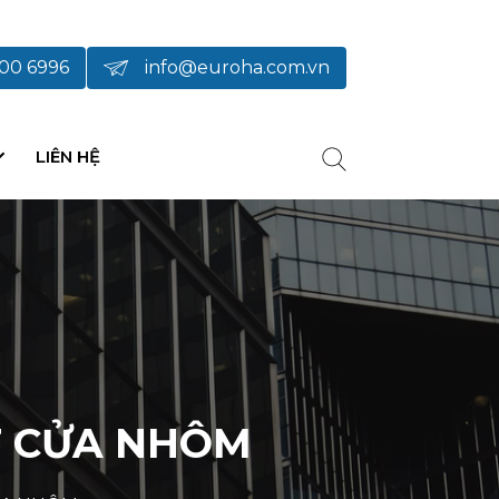
00 6996
info@euroha.com.vn
LIÊN HỆ
T CỬA NHÔM