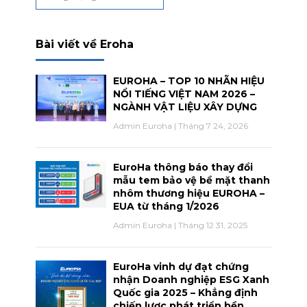
Bài viết về Eroha
EUROHA – TOP 10 NHÃN HIỆU
NỔI TIẾNG VIỆT NAM 2026 –
NGÀNH VẬT LIỆU XÂY DỰNG
Admin Euroha
Tháng 7 24, 2026
EuroHa thông báo thay đổi
mẫu tem bảo vệ bề mặt thanh
nhôm thương hiệu EUROHA –
EUA từ tháng 1/2026
Admin Euroha
Tháng 12 31, 2025
EuroHa vinh dự đạt chứng
nhận Doanh nghiệp ESG Xanh
Quốc gia 2025 – Khẳng định
chiến lược phát triển bền