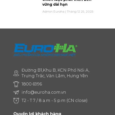
vững dài hạn
Admin Euroha
Tháng 12 25, 2025
Đường B1,Khu B, KCN Phố Nối A,
Trưng Trắc, Văn Lâm, Hưng Yên
1800 6996
info@euroha.com.vn
T2 - T 7 / 8 a.m - 5 p.m (CN close)
Quyền lợi khách hàng