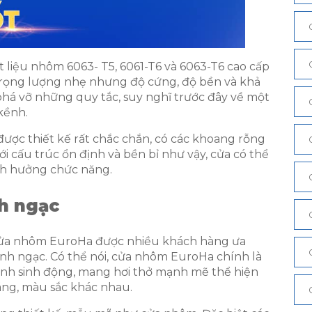
 liệu nhôm 6063- T5, 6061-T6 và 6063-T6 cao cấp
ó trọng lượng nhẹ nhưng độ cứng, độ bền và khả
phá vỡ những quy tắc, suy nghĩ trước đây về một
 kềnh.
ợc thiết kế rất chắc chắn, có các khoang rỗng
i cấu trúc ổn định và bền bỉ như vậy, cửa có thể
nh hưởng chức năng.
h ngạc
cửa nhôm EuroHa được nhiều khách hàng ưa
nh ngạc. Có thể nói, cửa nhôm EuroHa chính là
tranh sinh động, mang hơi thở mạnh mẽ thể hiện
dáng, màu sắc khác nhau.