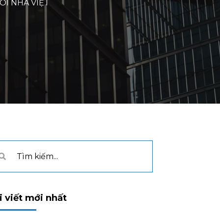
ÔI NHÀ VIỆT
i viết mới nhất