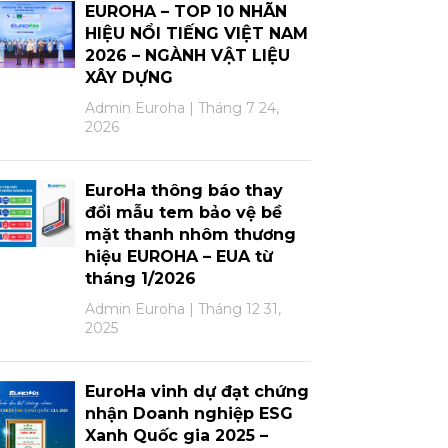
EUROHA – TOP 10 NHÃN
HIỆU NỔI TIẾNG VIỆT NAM
2026 – NGÀNH VẬT LIỆU
XÂY DỰNG
Admin Euroha
Tháng 7 24,
2026
EuroHa thông báo thay
đổi mẫu tem bảo vệ bề
mặt thanh nhôm thương
hiệu EUROHA – EUA từ
tháng 1/2026
Admin Euroha
Tháng 12 31,
2025
EuroHa vinh dự đạt chứng
nhận Doanh nghiệp ESG
Xanh Quốc gia 2025 –