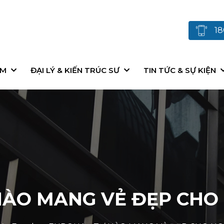
18
ẨM
ĐẠI LÝ & KIẾN TRÚC SƯ
TIN TỨC & SỰ KIỆN
HÀO MANG VẺ ĐẸP CHO 