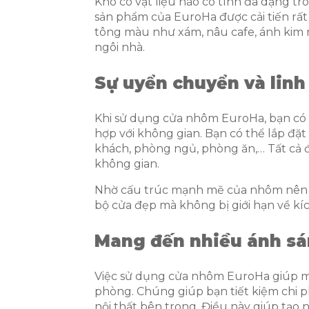
Khó có vật liệu nào có tính đa dạng t
sản phẩm của EuroHa được cải tiến rấ
tông màu như xám, nâu cafe, ánh kim 
ngôi nhà.
Sự uyển chuyển và linh
Khi sử dụng cửa nhôm EuroHa, bạn có t
hợp với không gian. Bạn có thể lắp đặt 
khách, phòng ngủ, phòng ăn,… Tất cả đề
không gian.
Nhờ cấu trúc mạnh mẽ của nhôm nên b
bộ cửa đẹp mà không bị giới hạn về kí
Mang đến nhiều ánh sá
Việc sử dụng cửa nhôm EuroHa giúp ma
phòng. Chúng giúp bạn tiết kiệm chi ph
nội thất bên trong. Điều này giúp tạo