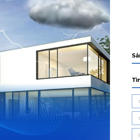
Sả
Tì