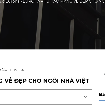
tức Euroha
-
EUROHA – TỰ HÀO MANG VẺ ĐẸP CHO NG
o Comments
 VẺ ĐẸP CHO NGÔI NHÀ VIỆT
Bà