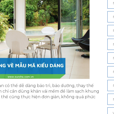
 có thể dễ dàng bảo trì, bảo dưỡng, thay thế
ạn chỉ cần dùng khăn vải mềm để làm sạch khung
ay thế cũng thực hiện đơn giản, không quá phức