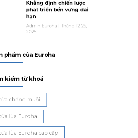
Khẳng định chiến lược
phát triển bền vững dài
hạn
Admin Euroha
Tháng 12 25,
2025
n phẩm của Euroha
m kiếm từ khoá
cửa chống muỗi
cửa lùa Euroha
cửa lùa Euroha cao cấp