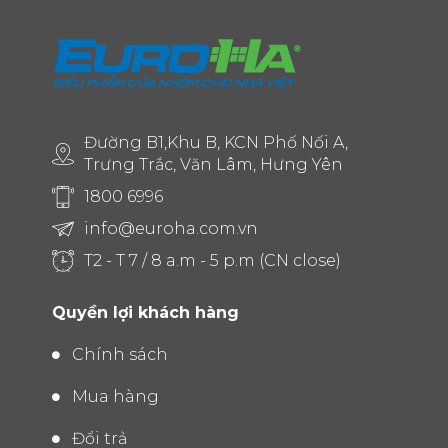
Đường B1,Khu B, KCN Phố Nối A,
Trưng Trắc, Văn Lâm, Hưng Yên
1800 6996
info@euroha.com.vn
T2 - T 7 / 8 a.m - 5 p.m (CN close)
Quyền lợi khách hàng
Chính sách
Mua hàng
Đổi trả