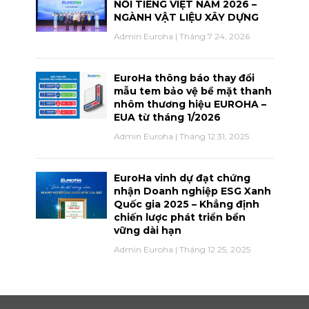
NỔI TIẾNG VIỆT NAM 2026 –
NGÀNH VẬT LIỆU XÂY DỰNG
Admin Euroha
Tháng 7 24, 2026
EuroHa thông báo thay đổi
mẫu tem bảo vệ bề mặt thanh
nhôm thương hiệu EUROHA –
EUA từ tháng 1/2026
Admin Euroha
Tháng 12 31, 2025
EuroHa vinh dự đạt chứng
nhận Doanh nghiệp ESG Xanh
Quốc gia 2025 – Khẳng định
chiến lược phát triển bền
vững dài hạn
Admin Euroha
Tháng 12 25, 2025