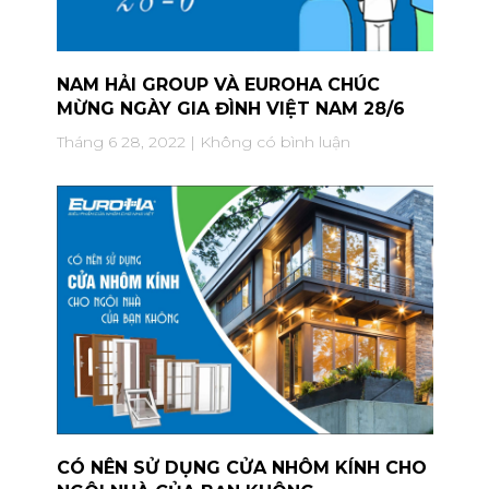
NAM HẢI GROUP VÀ EUROHA CHÚC
MỪNG NGÀY GIA ĐÌNH VIỆT NAM 28/6
Tháng 6 28, 2022
Không có bình luận
CÓ NÊN SỬ DỤNG CỬA NHÔM KÍNH CHO