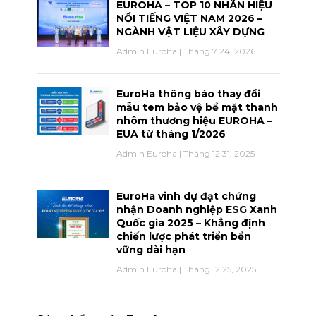
EUROHA – TOP 10 NHÃN HIỆU
NỔI TIẾNG VIỆT NAM 2026 –
NGÀNH VẬT LIỆU XÂY DỰNG
Admin Euroha
Tháng 7 24, 2026
EuroHa thông báo thay đổi
mẫu tem bảo vệ bề mặt thanh
nhôm thương hiệu EUROHA –
EUA từ tháng 1/2026
Admin Euroha
Tháng 12 31, 2025
EuroHa vinh dự đạt chứng
nhận Doanh nghiệp ESG Xanh
Quốc gia 2025 – Khẳng định
chiến lược phát triển bền
vững dài hạn
Admin Euroha
Tháng 12 25, 2025