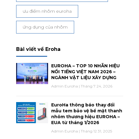
ưu điểm nhôm euroha
ứng dụng của nhôm
Bài viết về Eroha
EUROHA – TOP 10 NHÃN HIỆU
NỔI TIẾNG VIỆT NAM 2026 –
NGÀNH VẬT LIỆU XÂY DỰNG
Admin Euroha
Tháng 7 24, 2026
EuroHa thông báo thay đổi
mẫu tem bảo vệ bề mặt thanh
nhôm thương hiệu EUROHA –
EUA từ tháng 1/2026
Admin Euroha
Tháng 12 31, 2025